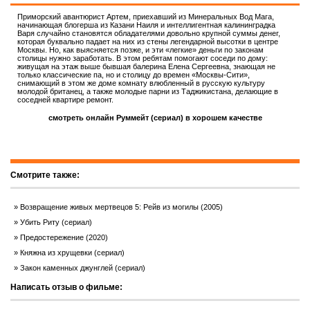
Приморский авантюрист Артем, приехавший из Минеральных Вод Мага,
начинающая блогерша из Казани Наиля и интеллигентная калининградка
Варя случайно становятся обладателями довольно крупной суммы денег,
которая буквально падает на них из стены легендарной высотки в центре
Москвы. Но, как выясняется позже, и эти «легкие» деньги по законам
столицы нужно заработать. В этом ребятам помогают соседи по дому:
живущая на этаж выше бывшая балерина Елена Сергеевна, знающая не
только классические па, но и столицу до времен «Москвы-Сити»,
снимающий в этом же доме комнату влюбленный в русскую культуру
молодой британец, а также молодые парни из Таджикистана, делающие в
соседней квартире ремонт.
смотреть онлайн Руммейт (сериал) в хорошем качестве
Смотрите также:
Возвращение живых мертвецов 5: Рейв из могилы (2005)
Убить Риту (сериал)
Предостережение (2020)
Княжна из хрущевки (сериал)
Закон каменных джунглей (сериал)
Написать отзыв о фильме: