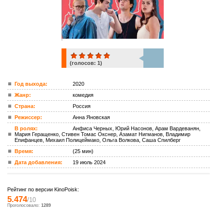
(голосов:
1
)
1
Год выхода:
2020
Жанр:
комедия
ком.
Страна:
Россия
Режиссер:
Анна Яновская
В ролях:
Анфиса Черных, Юрий Насонов, Арам Вардеванян,
Мария Геращенко, Стивен Томас Окснер, Азамат Нигманов, Владимир
Епифанцев, Михаил Полицеймако, Ольга Волкова, Саша Спилберг
Время:
(25 мин)
Дата добавления:
19 июль 2024
Рейтинг по версии KinoPoisk:
5.474
/10
Проголосовало:
1289