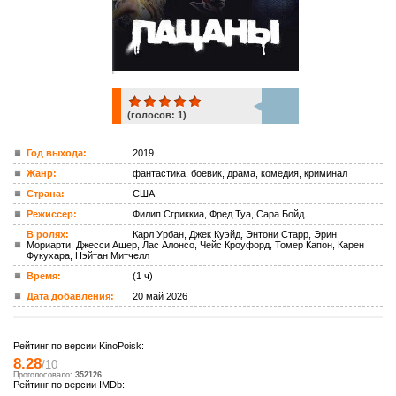
(голосов:
1
)
1
Год выхода:
2019
Жанр:
фантастика, боевик, драма, комедия, криминал
ком.
Страна:
США
Режиссер:
Филип Сгриккиа, Фред Туа, Сара Бойд
В ролях:
Карл Урбан, Джек Куэйд, Энтони Старр, Эрин
Мориарти, Джесси Ашер, Лас Алонсо, Чейс Кроуфорд, Томер Капон, Карен
Фукухара, Нэйтан Митчелл
Время:
(1 ч)
Дата добавления:
20 май 2026
Рейтинг по версии KinoPoisk:
8.28
/10
Проголосовало:
352126
Рейтинг по версии IMDb: