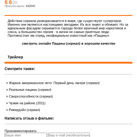
8.6
/10
Проголосовало:
842000
Действие сериала разворачивается в мире, где существуют супергерои.
Именно они являются настоящими звездами. Их все знают и обожают. Но за
идеальным фасадом скрывается гораздо более мрачный мир наркотиков и
секса, а большинство героев - в жизни не самые приятные люди.
Противостоит им отряд, неофициально известный как «Пацаны».
смотреть онлайн Пацаны (сериал) в хорошем качестве
Трейлер
Смотрите также:
Жаркое американское лето: Первый день лагеря (сериал)
Реальные пацаны (сериал)
Сверхспособности (сериал)
Чужие на районе (2011)
Ривердэйл (сериал)
Написать отзыв о фильме:
Прокомментировать