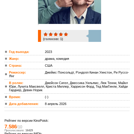
(голосов:
1
)
1
Год выхода:
2023
Жанр:
драма, комедия
ком.
Страна:
США
Режиссер:
Джеймс Понсольдт, Рэндолл Кинан Уинстон, Ри Руссо-
Янг
В ролях:
Джейсон Сигел, Джессика Уильямс, Люк Тенни, Майкл
Юри, Лукита Максвелл, Криста Миллер, Харрисон Форд, Тед МакГинли, Хайди
Гарднер, Девин Норик
Время:
(-)
Дата добавления:
8 апрель 2026
Рейтинг по версии KinoPoisk:
7.586
/10
Проголосовало:
16429
Рейтинг по версии IMDb: