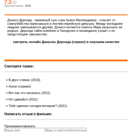
7.2
/10
Проголосовало:
5238
Дэниэл Деронда - приемный сын сэра Хьюга Маллинджера - спасает от
самоубийства приехавшую в Англию еврейскую девушку. Между молодыми
людьми завязывается дружба. Дэниэл пытается помочь Мире разыскать ее
родных. Деронда тайно влюблен в Гвендолен и неожиданно узнает о ее
предстоящем замужестве.
смотреть онлайн Даниэль Деронда (сериал) в хорошем качестве
Смотрите также:
В двух словах (2016)
Азизе (сериал)
Вот как это началось (2011)
Не сдавайся (2011)
Тебе одиноко сегодня вечером? (2021)
Написать отзыв о фильме:
Прокомментировать