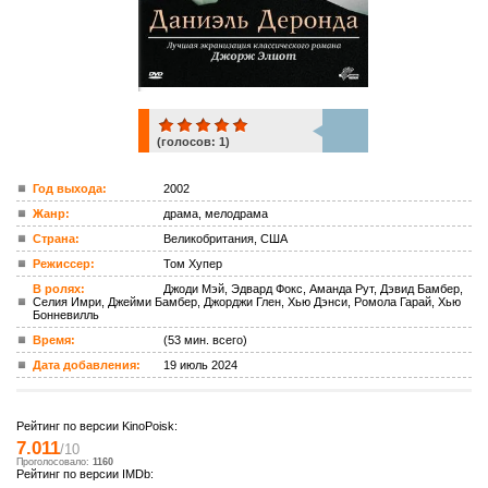
(голосов:
1
)
1
Год выхода:
2002
Жанр:
драма, мелодрама
ком.
Страна:
Великобритания, США
Режиссер:
Том Хупер
В ролях:
Джоди Мэй, Эдвард Фокс, Аманда Рут, Дэвид Бамбер,
Селия Имри, Джейми Бамбер, Джорджи Глен, Хью Дэнси, Ромола Гарай, Хью
Бонневилль
Время:
(53 мин. всего)
Дата добавления:
19 июль 2024
Рейтинг по версии KinoPoisk:
7.011
/10
Проголосовало:
1160
Рейтинг по версии IMDb: