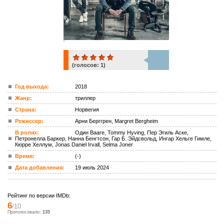
(голосов:
1
)
1
Год выхода:
2018
Жанр:
триллер
ком.
Страна:
Норвегия
Режиссер:
Арни Берггрен, Margret Bergheim
В ролях:
Один Вааге, Tommy Hyving, Пер Эгиль Аске,
Петронелла Баркер, Нанна Бенгтсон, Гар Б. Эйдсвольд, Ингар Хельге Гимле,
Кюрре Хеллум, Jonas Daniel Irvall, Selma Joner
Время:
(-)
Дата добавления:
19 июль 2024
Рейтинг по версии IMDb:
6
/10
Проголосовало:
135