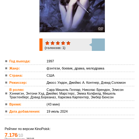
(голосов:
1
)
1
Год выхода:
1997
Жанр:
фэнтези, боевик, драма, мелодрама
ком.
Страна:
США
Режиссер:
Джосс Уидон, Джеймс А. Контнер, Дэвид Соломон
В ролях:
Сара Мишель Геллар, Николас Брендон, Элисон
Хэннигэн, Энтони Хэд, Джеймс Марстерс, Эмма Колфилд, Мишель
Трахтенберг, Дэвид Бореаназ, Харизма Карпентер, Эмбер Бенсон
Время:
(43 мин)
Дата добавления:
19 июль 2024
Рейтинг по версии KinoPoisk:
7.176
/10