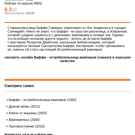
Проголосовало:
39348
Рейтинг по версии IMDb:
8.3
/10
Проголосовало:
161132
Старшеклассница Баффи Саммерс переезжает из Лос-Анджелеса в городок
Саннидейл. Никто не знает, что Баффи - не простая школьница, а Избранная,
которой суждено сражаться с демонами, вампирами и силами зла. Однако
это всеобщее незнание длится недолго - вплоть до встречи Баффи
с мистером Рупертом Джайлзом, школьным библиотекарем, который
оказывается личным Смотрителем Баффи, посланным, чтобы тренировать
её, помочь ей стать настоящей Истребительницей вампиров.
смотреть онлайн Баффи - истребительница вампиров (сериал) в хорошем
качестве
Смотрите также:
Баффи – истребительница вампиров (1992)
Дурная кровь (2012)
Ключи от машины (2003)
Вампиреныш (2000)
Противостояние (2019)
Написать отзыв о фильме: