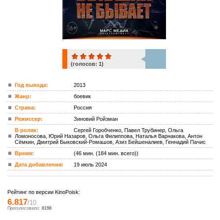
(голосов:
1
)
1
Год выхода:
2013
Жанр:
боевик
ком.
Страна:
Россия
Режиссер:
Зиновий Ройзман
В ролях:
Сергей Горобченко, Павел Трубинер, Ольга
Ломоносова, Юрий Назаров, Ольга Филиппова, Наталья Варнакова, Антон
Сёмкин, Дмитрий Быковский-Ромашов, Азиз Бейшеналиев, Геннадий Пачис
Время:
(46 мин. (184 мин. всего))
Дата добавления:
19 июль 2024
Рейтинг по версии KinoPoisk:
6.817
/10
Проголосовало:
8198