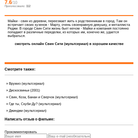
7.6
/10
Проголосовало:
112
Майки - свин из деревни, переезжает жить к родственникам в город. Там он
встречает своих кузенов - Марту, очень своенравную девушку, и металлиста
Реджи. В городе Свин Сити жизнь бьет кючом - Майки и компания постоянно
попадают в различные переделки, из которых им, конечно же, удается
выбраться.
смотреть онлайн Свин Сити (мультсериал) в хорошем качестве
Смотрите также:
Врумиз (мультсериал)
Дискосвиньи (2001)
Свин, Коза, Банан и Сверчок (мультсериал)
Где ты, Скуби-Ду? (мультсериал)
Джинджи (мультсериал)
Написать отзыв о фильме:
Прокомментировать