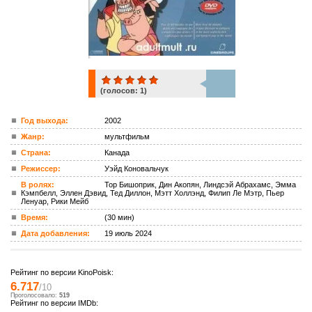
(голосов:
1
)
1
Год выхода:
2002
Жанр:
мультфильм
ком.
Страна:
Канада
Режиссер:
Уэйд Коновальчук
В ролях:
Тор Бишоприк, Дин Акопян, Линдсэй Абрахамс, Эмма
Кэмпбелл, Эллен Дэвид, Тед Диллон, Мэтт Холлэнд, Филип Ле Мэтр, Пьер
Ленуар, Рики Мейб
Время:
(30 мин)
Дата добавления:
19 июль 2024
Рейтинг по версии KinoPoisk:
6.717
/10
Проголосовало:
519
Рейтинг по версии IMDb: