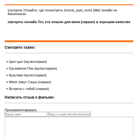
{synopsis }Узнайте, где посмотреть {movie_type_nom} {title} онлайн на
Кинопоиске.
смотреть онлайн Тот, кто опасен для меня (сериал) в хорошем качестве
Смотрите также:
Цып-цып (мультсериал)
Грузовичок Пик (мультсериал)
Кукутики (мультсериал)
Меня зовут Саша (сериал)
Встреча с тобой (сериал)
Написать отзыв о фильме:
Прокомментировать