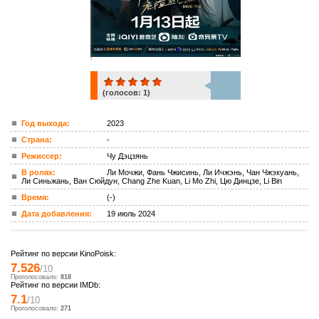
(голосов:
1
)
1
Год выхода:
2023
Страна:
-
ком.
Режиссер:
Чу Дэцзянь
В ролях:
Ли Мочжи, Фань Чжисинь, Ли Ичжэнь, Чан Чжэкуань,
Ли Синьжань, Ван Сюйдун, Chang Zhe Kuan, Li Mo Zhi, Цю Динцзе, Li Bin
Время:
(-)
Дата добавления:
19 июль 2024
Рейтинг по версии KinoPoisk:
7.526
/10
Проголосовало:
818
Рейтинг по версии IMDb:
7.1
/10
Проголосовало:
271