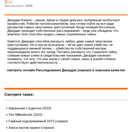
7
/10
Проголосовало:
12370
Джордан Кэвано – умная, яркая и гордая девушка, выбравшая необычную
профессию. Работая патологоанатомом, она готова пойти на все ради
раскрытия самых запутанных преступлений. Когда полиция бессильна,
Джордан проводит собственные расследования – ведь она убеждена, что
мертвое тело способно выдать самые сокровенные тайны.
Кажется, Джордан способна раскрыть любое, даже самое запутанное
преступление. Но и она не всесильна – ей не дает покоя убийство, не
поддающееся никакой логике, – убийство ее собственной матери,
произошедшее много лет назад. Пытаясь раскрыть эту страшную тайну,
собирая новые улики и свидетельские показания, Джордан начинает
понимать, что все, что она знала о своей семье, лишь в малой степени
соответствует действительности…
смотреть онлайн Расследование Джордан (сериал) в хорошем качестве
Смотрите также:
Идеальная студентка (2010)
The Willowbrook (2022)
Главный подозреваемый 1973 (сериал)
Алиса против правил (сериал)