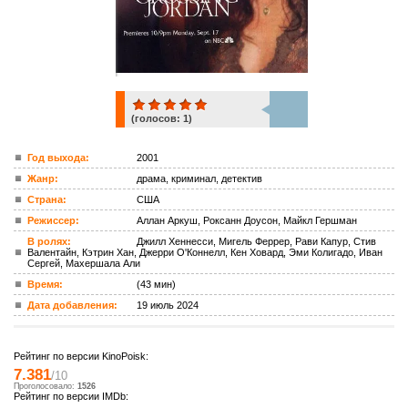
(голосов:
1
)
1
Год выхода:
2001
Жанр:
драма, криминал, детектив
ком.
Страна:
США
Режиссер:
Аллан Аркуш, Роксанн Доусон, Майкл Гершман
В ролях:
Джилл Хеннесси, Мигель Феррер, Рави Капур, Стив
Валентайн, Кэтрин Хан, Джерри О'Коннелл, Кен Ховард, Эми Колигадо, Иван
Сергей, Махершала Али
Время:
(43 мин)
Дата добавления:
19 июль 2024
Рейтинг по версии KinoPoisk:
7.381
/10
Проголосовало:
1526
Рейтинг по версии IMDb: